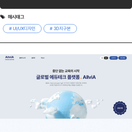
해시태그
# UI/UX디자인
# 3D지구본