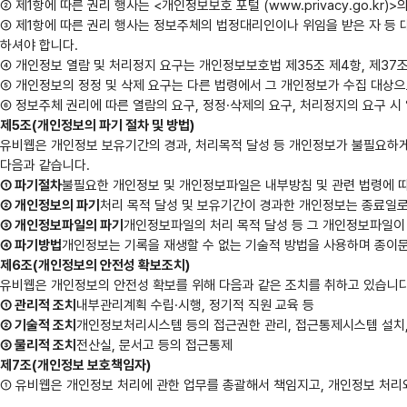
② 제1항에 따른 권리 행사는 <개인정보보호 포털 (www.privacy.go.k
③ 제1항에 따른 권리 행사는 정보주체의 법정대리인이나 위임을 받은 자 등 대
하셔야 합니다.
④ 개인정보 열람 및 처리정지 요구는 개인정보보호법 제35조 제4항, 제37
⑤ 개인정보의 정정 및 삭제 요구는 다른 법령에서 그 개인정보가 수집 대상으
⑥ 정보주체 권리에 따른 열람의 요구, 정정·삭제의 요구, 처리정지의 요구 
제5조(개인정보의 파기 절차 및 방법)
유비웹은 개인정보 보유기간의 경과, 처리목적 달성 등 개인정보가 불필요하게 
다음과 같습니다.
① 파기절차
불필요한 개인정보 및 개인정보파일은 내부방침 및 관련 법령에 따
② 개인정보의 파기
처리 목적 달성 및 보유기간이 경과한 개인정보는 종료일로
③ 개인정보파일의 파기
개인정보파일의 처리 목적 달성 등 그 개인정보파일이
④ 파기방법
개인정보는 기록을 재생할 수 없는 기술적 방법을 사용하며 종이
제6조(개인정보의 안전성 확보조치)
유비웹은 개인정보의 안전성 확보를 위해 다음과 같은 조치를 취하고 있습니다
① 관리적 조치
내부관리계획 수립·시행, 정기적 직원 교육 등
② 기술적 조치
개인정보처리시스템 등의 접근권한 관리, 접근통제시스템 설치,
③ 물리적 조치
전산실, 문서고 등의 접근통제
제7조(개인정보 보호책임자)
① 유비웹은 개인정보 처리에 관한 업무를 총괄해서 책임지고, 개인정보 처리