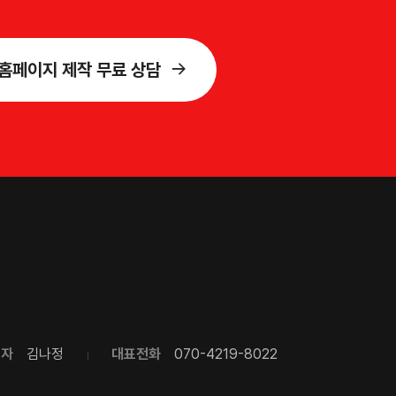
홈페이지 제작 무료 상담
임자
김나정
대표전화
070-4219-8022