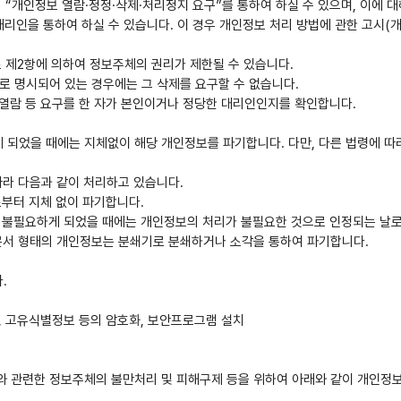
r)>의 “개인정보 열람·정정·삭제·처리정지 요구”를 통하여 하실 수 있으며, 이에
리인을 통하여 하실 수 있습니다. 이 경우 개인정보 처리 방법에 관한 고시(개
조 제2항에 의하여 정보주체의 권리가 제한될 수 있습니다.
로 명시되어 있는 경우에는 그 삭제를 요구할 수 없습니다.
시 열람 등 요구를 한 자가 본인이거나 정당한 대리인인지를 확인합니다.
되었을 때에는 지체없이 해당 개인정보를 파기합니다. 다만, 다른 법령에 따라
라 다음과 같이 처리하고 있습니다.
부터 지체 없이 파기합니다.
 불필요하게 되었을 때에는 개인정보의 처리가 불필요한 것으로 인정되는 날로
문서 형태의 개인정보는 분쇄기로 분쇄하거나 소각을 통하여 파기합니다.
.
 고유식별정보 등의 암호화, 보안프로그램 설치
와 관련한 정보주체의 불만처리 및 피해구제 등을 위하여 아래와 같이 개인정