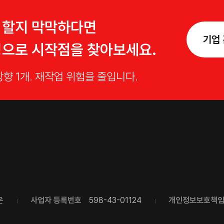
 할지 막막하다면
기업 
팅으로 시작점을 찾아보세요.
방향 1개. 재작업 위험을 줄입니다.
은
사업자 등록번호
598-43-01124
개인정보보호책