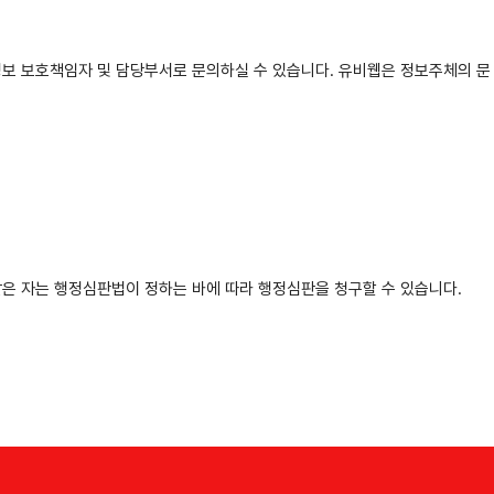
정보 보호책임자 및 담당부서로 문의하실 수 있습니다. 유비웹은 정보주체의 문
받은 자는 행정심판법이 정하는 바에 따라 행정심판을 청구할 수 있습니다.